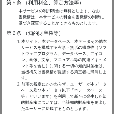
第５条 （利用料金、算定方法等）
連
膜部位再現性)構造
ェッカーボードパターン、お
計測データ
よび視野を縦横に横切るバー)
本サービスの利用料金は無料とします。なお、
に対するヒト fMRI脳活動デー
当機構は、本サービスの料金を当機構の判断に
タセットです。 30名の被験者
基づき変更することができるものとします。
に対して1回～6回のfMRI計…
第６条 （知的財産権等）
脳情
対戦型テレビゲ
人がテレビゲームにおける対
1. 本サイト、本データベース、本データその他本
報関
ーム中の脳波デー
戦型野球ゲームを行っている
サービスを構成する有形・無形の構成物（ソフ
連
タ
ときの4人分の脳波データで
トウェアプログラム、データベース、アイコ
す．具体的な野球ゲームの内
ン、画像、文章、マニュアル等の関連ドキュメ
容に関しては，Yokota et al.,
ント等を含む）に関する一切の知的財産権は、
,PLOS ONE 14(2), e0212483 …
当機構又は当機構が提携する第三者に帰属しま
脳情
Brain Viewer
Brain Viewer 2013は、人が知
す。
報関
2013
覚する様々な物体や動作カテ
2. 前項の規定にかかわらず、ユーザーが本データ
連
ゴリが大脳皮質のどこでどの
ベース及び本データ（以下「本データベース
ように表現されているか、ま
等」といいます）を利用して新たに発生した知
たそれが認知状態（人や乗り
的財産権については、当該知的財産権を創出し
物に注意を向けている状態）
たユーザーに帰属するものとします。
によってどのように変化す