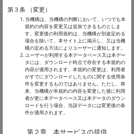
報関
ける視覚的な奥行
体視の手掛かり（両眼視差と
第３条 （変更）
連
き手がかり統合の
運動視差）がサルとヒトの脳
1. 当機構は、当機構の判断において、いつでも本
デコーディング精
内のどこでどのように統合さ
規約の内容を変更又は追加できるものとしま
度マップ（リンク
れるのか、その視覚情報処理
す。変更後の利用規約は、当機構が別途定める
先英文）
の相違を明らかにした学術論
場合を除いて、本サイト上に掲示し、又は当機
文 Armendariz, Ban, We…
構の定める方法によりユーザーに通知します。
脳情
ヒトの立体視力
このデータセットは、ヒトの
2. ユーザーが利用する本データベース又は本デー
報関
の個人差に対応し
立体視力の個人差と関連する
タには、ダウンロード時点で存在する本規約の
連
た神経線維束の走
神経線維束の存在を明らかに
内容が適用されます。本規約の変更は、利用者
行および神経組織
した学術論文Oishi,
がすでにダウンロードしたものに関する使用条
密度データ（リン
Takemura, Aoki, Fujita,
件を変更するものではありません。ただし、将
ク先英文）
Amano 2018 PNAS の結果を
来、当機構が本規約の内容を変更した後に利用
再現可能…
者が更に本データベース又は本データのダウン
脳情
網膜神経節細胞
ロードを行う場合、当該データには変更後の条
このデータセットは、視覚障
報関
障害後のヒト視覚
件が適用されます。
がい（レーベル遺伝性視神経
連
白質経路における
症）によってヒト視覚白質経
組織特性データ
路に生じる組織特性の変化を
第２章 本サービスの提供