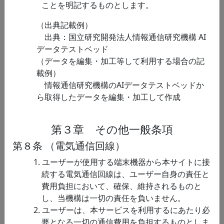
報関
造計測データ
像度脳構造画像データです。
ことを明記するものとします。
連
MP2RAGEシーケンスにより撮
像され、灰白質、白質、脳脊
（出典記載例）
髄液の構造分離する際に使用
出典：国立研究開発法人情報通信研究機構 AI
されるT1強調画像、T1画像が
データテストベッド
含まれています。詳細は下記
（データを編集・加工等して利用する場合の記
論文…
載例）
情報通信研究機構のAIデータテストベッドか
脳情
自然動画刺激下
このデータセットは約１時間
ら取得したデータを編集・加工して作成
報関
2光子イメージング
分の動画を視聴している際の
連
データ
マカク一次視覚野神経細胞カ
ルシウム応答データを提供す
第３章 その他一般条項
るものです。データセットは
第８条 （電気通信回線）
大脳皮質一次視覚野2/3層の約
130個の神経細胞およびグリア
1. ユーザーが使用する端末機器から本サイトに接
細胞につい…
続する電気通信回線は、ユーザー自身の責任と
費用負担において、確保、維持されるものと
脳情
攻撃行動に加担
安静時fMRIで計測した被験者
し、当機構は一切の責任を負いません。
報関
する程度と機能結
の機能結合行列、攻撃行動課
2. ユーザーは、本サービスを利用するにあたり必
連
合のデータ
題中の各被験者の行動パラメ
要となる一切の通信費用を負担するものとしま