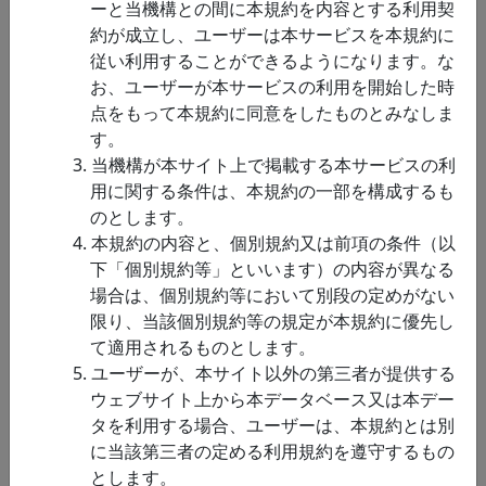
ーと当機構との間に本規約を内容とする利用契
フィー法」のソー
（Takemura et al. 2016 PLOS
約が成立し、ユーザーは本サービスを本規約に
スコードとサンプ
Computa…
従い利用することができるようになります。な
ルデータ
お、ユーザーが本サービスの利用を開始した時
脳情
到達運動の運動
このデータセットは，失敗し
点をもって本規約に同意をしたものとみなしま
報関
学習に関わる計測
た動作を脳が素早く改善する
す。
連
データとシミュレ
独特な運動適応プロセスの存
3. 当機構が本サイト上で掲載する本サービスの利
ーションコード
在を明らかにした学術論文
用に関する条件は、本規約の一部を構成するも
Ikegami, et al. 2021 PLOS
のとします。
Computational Biology …
4. 本規約の内容と、個別規約又は前項の条件（以
脳情
103種類の認知
このデータセットは103種類も
下「個別規約等」といいます）の内容が異なる
報関
課題群を実施時の
の大規模な認知課題群を実施
場合は、個別規約等において別段の定めがない
連
ヒト脳活動データ
している時のヒト脳活動記録
限り、当該個別規約等の規定が本規約に優先し
を提供するものです．データ
て適用されるものとします。
セットはヒトfMRIデータ6名
5. ユーザーが、本サイト以外の第三者が提供する
分（各約2.5時間分）を含みま
ウェブサイト上から本データベース又は本デー
す．ヒトの多様な認知機能を
タを利用する場合、ユーザーは、本規約とは別
司る脳…
に当該第三者の定める利用規約を遵守するもの
とします。
脳情
サルとヒトにお
このデータセットは、2つの立