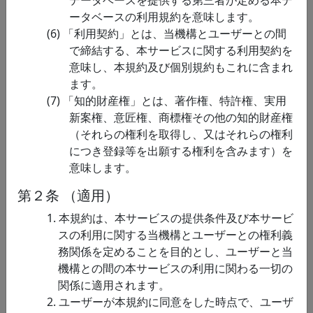
データベースを提供する第三者が定める本デ
報関
ヒト脳活動データ
の動画を視聴している際のヒ
ータベースの利用規約を意味します。
連
（リンク先英文）
ト視覚関連領域（後頭葉）に
「利用契約」とは、当機構とユーザーとの間
おける脳活動記録（fMRI記
で締結する、本サービスに関する利用契約を
録）を提供するものです。 デ
意味し、本規約及び個別規約もこれに含まれ
ータセットはヒト3名分の脳活
ます。
動データ、刺激動画データ、
「知的財産権」とは、著作権、特許権、実用
機能領野位…
新案権、意匠権、商標権その他の知的財産権
脳情
SIPS
このデータは、94名の被験者
（それらの権利を取得し、又はそれらの権利
報関
Probabilistic Atlas
から同定したヒト頭頂葉の線
につき登録等を出願する権利を含みます）を
連
(繊維束のアトラス
維束(stratum proprium of
意味します。
データ)
interparietal sulcus; SIPS)の
第２条 （適用）
MNI標準脳座標系での位置を
示すアトラスデー…
1. 本規約は、本サービスの提供条件及び本サービ
スの利用に関する当機構とユーザーとの権利義
脳情
脳の神経線維束
このデータセットは，脳の拡
務関係を定めることを目的とし、ユーザーと当
報関
を拡散強調MRI画
散強調MRI画像から神経線維
機構との間の本サービスの利用に関わる一切の
連
像から効果的に同
束を効果的に同定可能な新た
関係に適用されます。
定する「アンサン
な解析手法である「アンサン
2. ユーザーが本規約に同意をした時点で、ユーザ
ブルトラクトグラ
ブルトラクトグラフィー法」