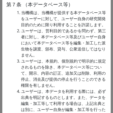
る…
第７条 （本データベース等）
脳情
動画などを入力
動画等の視覚素材を入力とし
1. 当機構は、当機構が提供する本データベース等
報関
として動的な視覚
て動的な視覚特徴（運動エネ
をユーザーに対して、ユーザー自身の研究開発
連
特徴（運動エネル
ルギー）を出力するモデルで
目的のために限り利用することを許諾します。
ギー）を出力する
す。特徴抽出は局所的な時空
2. ユーザーは、営利目的であるかを問わず、第三
モデル
間ガボールフィルタアレイに
者に対し、本データベース等及びユーザー自身
よって行われ、フィルタアレ
において本データベース等を編集・加工した派
イを定義する各種パラメータ
生物を譲渡、頒布、貸与、公衆送信してはなり
（色空間、時空間周…
ません。
3. ユーザーは、本規約、個別規約で明示的に規定
脳情
Def Muscle形式
脳情報通信融合研究センター
されるものを除き、本データベース等につい
報関
の筋骨格形状デー
で開発しているデフォーマブ
て、開示、内容の訂正、追加又は削除、利用の
連
タ
ル筋骨格モデル（Def
停止、消去及び提供の停止を行うことのできる
Muscle）の筋形状は、
権限を有しません。
BodyParts3D（Copyright🄫
4. ユーザーは、本データを利用する際には、必ず
2008 ライフサイエンス統合デ
出典を明記するものとします。また、データを
ータベースセンター…
編集・加工等して利用する場合は、上記出典と
脳情
MP2RAGE脳構
７テスラMRIで撮像した高解
は別に、ユーザー自身が編集・加工等を行った