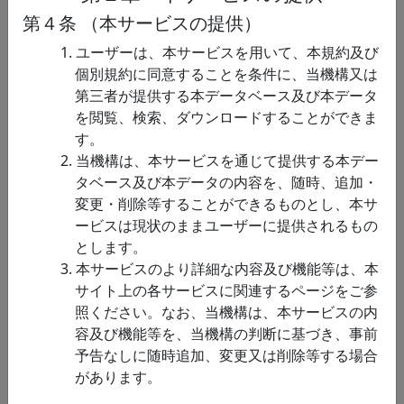
（リンク先英文）
構造MRI計測を用いて明らか
第４条 （本サービスの提供）
にした学術論文 Takemura et
al. 2019 Neuro…
1. ユーザーは、本サービスを用いて、本規約及び
脳情
ヒト大脳皮質に
このデータセットは、ピアノ
個別規約に同意することを条件に、当機構又は
報関
おける階層的運動
演奏のような複雑な指運動が
第三者が提供する本データベース及び本データ
連
系列の脳内表現デ
脳内で階層的に表現される様
を閲覧、検索、ダウンロードすることができま
ータ（リンク先英
子を明らかにした学術論文
す。
文）
Yokoi, Diedrichsen 2019
2. 当機構は、本サービスを通じて提供する本デー
Neuron の結果を再現可能な
タベース及び本データの内容を、随時、追加・
データとソースコ…
変更・削除等することができるものとし、本サ
ービスは現状のままユーザーに提供されるもの
脳情
後頭皮質への磁
このデータセットは、視覚喪
とします。
報関
気刺激下における
失後の視覚障害者の視覚皮質
3. 本サービスのより詳細な内容及び機能等は、本
連
視覚障害者の足運
が運動機能に関与することを
サイト上の各サービスに関連するページをご参
動データ
初めて示すプレプリント論文
照ください。なお、当機構は、本サービスの内
Ikegami, Hirashima, Naito,
容及び機能等を、当機構の判断に基づき、事前
Hirose 2021 bioRxiv …
予告なしに随時追加、変更又は削除等する場合
脳情
ヒト脳の視覚野
標準的なレチノトピー刺激(回
があります。
報関
のレチノトピー(網
転あるいは拡大・縮小するチ