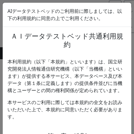
ユ
ロ
AIデータテストベッドのご利用前に際しましては、以
ー
グ
下の利用規約に同意の上でご利用ください。
ザ
イ
AIデータテストベッド
ー
ン
ＡＩデータテストベッド共通利用規
登
録
約
ホーム
使い方
利用規約
お問い合わせ
本利用規約（以下「本規約」といいます）は、国立研
検索結果
究開発法人情報通信研究機構（以下「当機構」といい
ます）が提供する本サービス、本データベース及び本
データ（第１条に定義します）の提供条件並びに当機
あいまい検索
構とユーザーとの間の権利関係が定められています。
詳細条件
本サービスのご利用に際しては本規約の全文をお読み
いただいた上で、本規約に同意いただく必要がありま
検索
す。
«
<
1
2
>
»