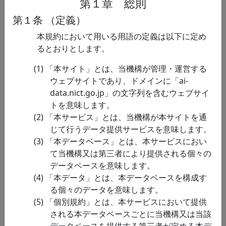
第１章 総則
ジャ
データセット名
説明
第１条 （定義）
ンル
本規約において用いる用語の定義は以下に定め
るとおりとします。
脳情
Brain Viewer
Brain Viewer 2012 は、人が知
報関
2012
覚する様々な物体や動作カテ
「本サイト」とは、当機構が管理・運営する
連
ゴリが大脳皮質のどこでどの
ウェブサイトであり、ドメインに「ai-
ように表現されているかを可
data.nict.go.jp」の文字列を含むウェブサイ
視化するWebインターフェー
トを意味します。
スです。様々な動画を視聴し
「本サービス」とは、当機構が本サイトを通
ている際の全脳活動記録…
じて行うデータ提供サービスを意味します。
脳情
バイオロジカル
「本データベース」とは、本サービスにおい
このデータセットは，バイオ
報関
モーション知覚の
て当機構又は第三者により提供される個々の
ロジカルモーション知覚の時
連
時空間特性を調べ
データベースを意味します。
空間的な脳内処理特性につい
るための刺激呈示
「本データ」とは、本データベースを構成す
て明らかにした学術論文
プログラムと行動
る個々のデータを意味します。
Chang, Troje, Ikegaya, Fujita,
データ
「個別規約」とは、本サービスにおいて提供
Ban 2021 Cortex で用い…
される本データベースごとに当機構又は当該
脳情
自然動画視聴下
このデータセットは約3時間分