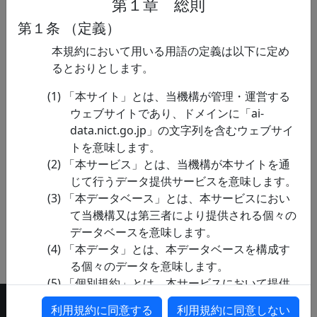
第１章 総則
第１条 （定義）
サイ
ダークネット・
本データセットには，下記参
本規約において用いる用語の定義は以下に定め
バー
データセット2019
照論文の解析に用いたダーク
るとおりとします。
セキ
ネット統計データ及び解析結
ュリ
果データが含まれています。
「本サイト」とは、当機構が管理・運営する
ティ
ダークネット統計データ:
ウェブサイトであり、ドメインに「ai-
関連
NICTERダークネット・トラフ
data.nict.go.jp」の文字列を含むウェブサイ
ィックデータから作成した統
トを意味します。
計データで…
「本サービス」とは、当機構が本サイトを通
じて行うデータ提供サービスを意味します。
「本データベース」とは、本サービスにおい
て当機構又は第三者により提供される個々の
データベースを意味します。
「本データ」とは、本データベースを構成す
る個々のデータを意味します。
「個別規約」とは、本サービスにおいて提供
Copyright © National Institute of Information and
される本データベースごとに当機構又は当該
利用規約に同意する
利用規約に同意しない
Communications Technology. All Rights Reserved.