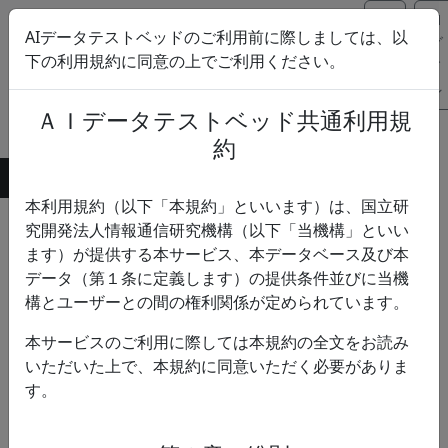
ユ
ロ
AIデータテストベッドのご利用前に際しましては、以
ー
グ
下の利用規約に同意の上でご利用ください。
ザ
イ
AIデータテストベッド
ー
ン
ＡＩデータテストベッド共通利用規
登
録
約
ホーム
使い方
利用規約
お問い合わせ
本利用規約（以下「本規約」といいます）は、国立研
検索結果
究開発法人情報通信研究機構（以下「当機構」といい
ます）が提供する本サービス、本データベース及び本
データ（第１条に定義します）の提供条件並びに当機
あいまい検索
構とユーザーとの間の権利関係が定められています。
詳細条件
本サービスのご利用に際しては本規約の全文をお読み
いただいた上で、本規約に同意いただく必要がありま
検索
す。
ジャ
データセット名
説明
ンル